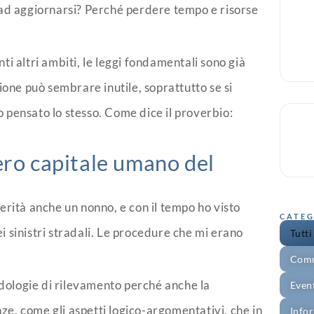
 ad aggiornarsi? Perché perdere tempo e risorse
nti altri ambiti, le leggi fondamentali sono già
ione può sembrare inutile, soprattutto se si
pensato lo stesso. Come dice il proverbio:
ero capitale umano del
rità anche un nonno, e con il tempo ho visto
CATEG
 sinistri stradali. Le procedure che mi erano
Tutti
Comu
odologie di rilevamento perché anche la
Even
nze, come gli aspetti logico-argomentativi, che in
Info