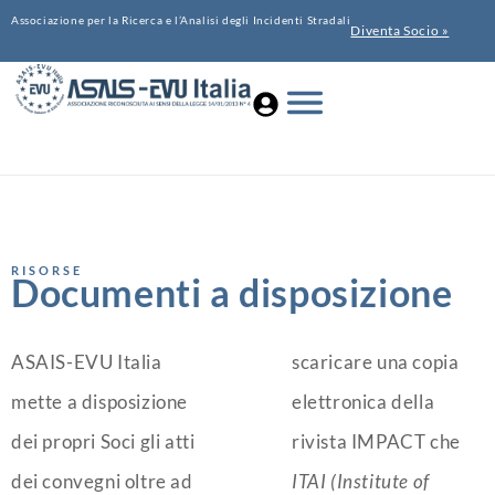
Associazione per la Ricerca e l’Analisi degli Incidenti Stradali
Diventa Socio »
RISORSE
Documenti a disposizione
ASAIS-EVU Italia
scaricare una copia
mette a disposizione
elettronica della
dei propri Soci gli atti
rivista IMPACT che
dei convegni oltre ad
ITAI (Institute of