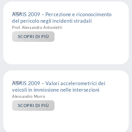
2009
ASAIS 2009 – Percezione e riconoscimento
del pericolo negli incidenti stradali
Prof. Alessandro Antonietti
SCOPRI DI PIÙ
2009
ASAIS 2009 – Valori accelerometrici dei
veicoli in immissione nelle intersezioni
Alessandro Murro
SCOPRI DI PIÙ