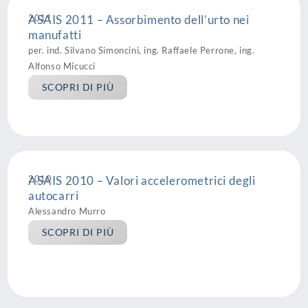
2011
ASAIS 2011 – Assorbimento dell’urto nei
manufatti
per. ind. Silvano Simoncini, ing. Raffaele Perrone, ing.
Alfonso Micucci
SCOPRI DI PIÙ
2010
ASAIS 2010 – Valori accelerometrici degli
autocarri
Alessandro Murro
SCOPRI DI PIÙ