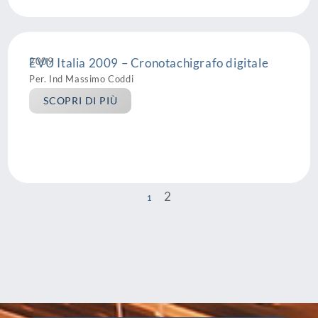
2009
EVU Italia 2009 – Cronotachigrafo digitale
Per. Ind Massimo Coddi
SCOPRI DI PIÙ
2
1