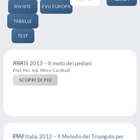
RIVISTE
EVU EUROPA
TABELLE
TEST
2013
ASAIS 2013 – Il moto dei pedoni
Prof. Per. Ind. Mirco Cardinali
SCOPRI DI PIÙ
2012
EVU Italia 2012 – Il Metodo del Triangolo per