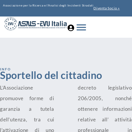
Associazione per la Ricerca e l’Analisi degli Incidenti Stradali
Diventa Socio »
INFO
Sportello del cittadino
L’Associazione
decreto legislativo
promuove forme di
206/2005, nonché
garanzia a tutela
ottenere informazioni
dell’utenza, tra cui
relative all’ attività
l’attivazione di uno
professionale in