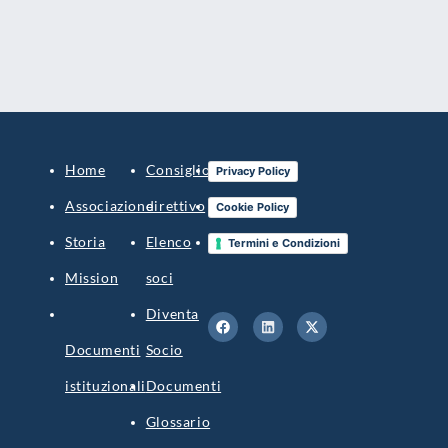
Home
Consiglio
Blog
Privacy Policy
Associazione
direttivo
Contatti
Cookie Policy
Storia
Elenco
Accedi
Termini e Condizioni
Mission
soci
Diventa
Documenti
Socio
istituzionali
Documenti
Glossario