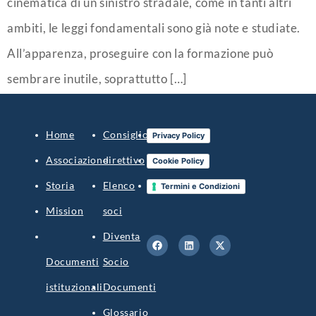
cinematica di un sinistro stradale, come in tanti altri
ambiti, le leggi fondamentali sono già note e studiate.
All’apparenza, proseguire con la formazione può
sembrare inutile, soprattutto […]
Home
Consiglio
Blog
Privacy Policy
Associazione
direttivo
Contatti
Cookie Policy
Storia
Elenco
Accedi
Termini e Condizioni
Mission
soci
Diventa
Documenti
Socio
istituzionali
Documenti
Glossario