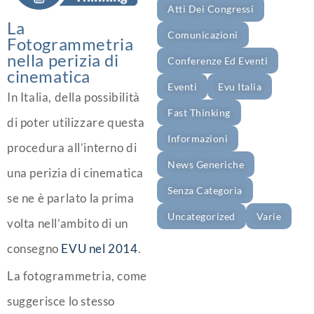
Atti Dei Congressi
La
Comunicazioni
Fotogrammetria
nella perizia di
Conferenze Ed Eventi
cinematica
Eventi
Evu Italia
In Italia, della possibilità
Fast Thinking
di poter utilizzare questa
Informazioni
procedura all’interno di
News Generiche
una perizia di cinematica
Senza Categoria
se ne è parlato la prima
Uncategorized
Varie
volta nell’ambito di un
consegno
EVU nel 2014
.
La fotogrammetria, come
suggerisce lo stesso