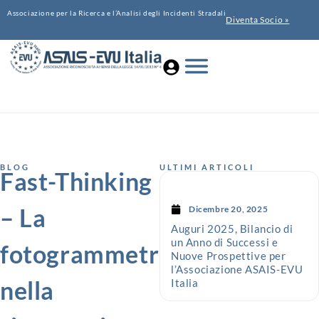
Associazione per la Ricerca e l’Analisi degli Incidenti Stradali
Diventa Socio »
BLOG
ULTIMI ARTICOLI
Fast-Thinking
– La
Dicembre 20, 2025
Auguri 2025, Bilancio di
un Anno di Successi e
fotogrammetria
Nuove Prospettive per
l’Associazione ASAIS-EVU
nella
Italia