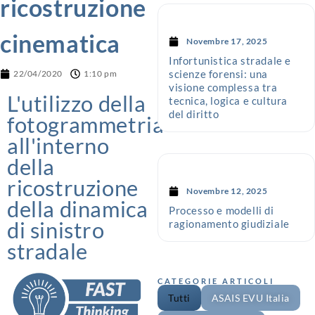
ricostruzione
cinematica
Novembre 17, 2025
Infortunistica stradale e
scienze forensi: una
22/04/2020
1:10 pm
visione complessa tra
L'utilizzo della
tecnica, logica e cultura
del diritto
fotogrammetria
all'interno
della
ricostruzione
Novembre 12, 2025
della dinamica
Processo e modelli di
di sinistro
ragionamento giudiziale
stradale
CATEGORIE ARTICOLI
Tutti
ASAIS EVU Italia