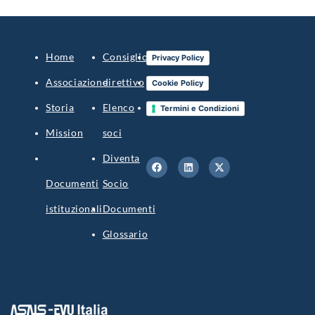
Home
Consiglio
Blog
Privacy Policy
Associazione
direttivo
Contatti
Cookie Policy
Storia
Elenco
Accedi
Termini e Condizioni
Mission
soci
Diventa
Documenti
Socio
istituzionali
Documenti
Glossario