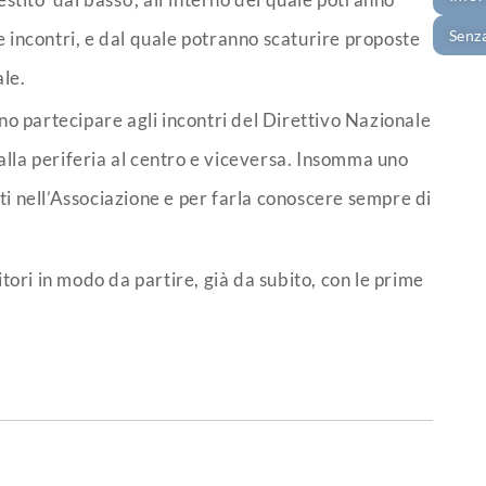
Senz
e incontri, e dal quale potranno scaturire proposte
ale.
nno partecipare agli incontri del Direttivo Nazionale
alla periferia al centro e viceversa. Insomma uno
ti nell’Associazione e per farla conoscere sempre di
itori in modo da partire, già da subito, con le prime