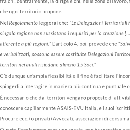
fra chi, centralmente, la dirige e chi, nelle zone di lavoro,
che ogni territorio propone.
Nel
Regolamento
leggerai che:
“Le Delegazioni Territoriali
singola regione non sussistano i requisiti per la creazione [
afferente a più regioni.”
L’articolo 4, poi, prevede che
“Salv
e verbalizzati, possono essere costituite Delegazioni Territor
territori nei quali risiedano almeno 15 Soci.”
C’è dunque un’ampia flessibilità e il fine è facilitare l’incon
spingerli a interagire in maniera più continua e puntuale 
È necessario che dai territori vengano proposte di attività
conoscere capillarmente ASAIS-EVU Italia, e i suoi iscritti, a
Procure ecc.) o privati (Avvocati, associazioni di consumat
Questo
Regolamento
crea uno spazio, non burocratico e ge