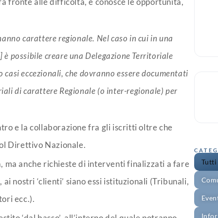
 fa fronte alle difficoltà, e conosce le opportunità,
 hanno carattere regionale. Nel caso in cui in una
…] è possibile creare una Delegazione Territoriale
o casi eccezionali, che dovranno essere documentati
iali di carattere Regionale (o inter-regionale) per
tro e la collaborazione fra gli iscritti oltre che
col Direttivo Nazionale.
CATEG
Tutti
, ma anche richieste di interventi finalizzati a fare
Comu
i nostri ‘clienti’ siano essi istituzionali (Tribunali,
ori ecc.).
Even
Info
stito ‘dal basso’, all’interno del quale potranno