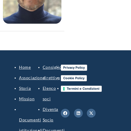
Home
Consiglio
Blog
Privacy Policy
Associazione
direttivo
Contatti
Cookie Policy
Storia
Elenco
Accedi
Termini e Condizioni
Mission
soci
Diventa
Documenti
Socio
istituzionali
Documenti