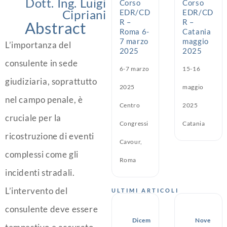
Dott. Ing. Luigi
Corso
Corso
Cipriani
EDR/CD
EDR/CD
R –
R –
Abstract
Roma 6-
Catania
7 marzo
maggio
L’importanza del
2025
2025
consulente in sede
6-7 marzo
15-16
giudiziaria, soprattutto
2025
maggio
nel campo penale, è
Centro
2025
cruciale per la
Congressi
Catania
ricostruzione di eventi
Cavour,
complessi come gli
Roma
incidenti stradali.
L’intervento del
ULTIMI ARTICOLI
consulente deve essere
Dicem
Nove