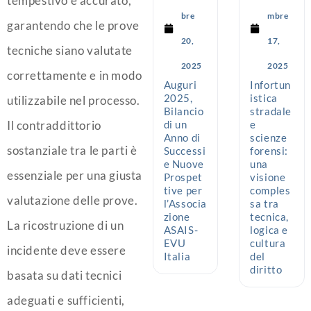
tempestivo e accurato,
bre
mbre
garantendo che le prove
20,
17,
tecniche siano valutate
2025
2025
correttamente e in modo
Auguri
Infortun
2025,
istica
utilizzabile nel processo.
Bilancio
stradale
Il contraddittorio
di un
e
Anno di
scienze
sostanziale tra le parti è
Successi
forensi:
e Nuove
una
essenziale per una giusta
Prospet
visione
tive per
comples
valutazione delle prove.
l’Associa
sa tra
zione
tecnica,
La ricostruzione di un
ASAIS-
logica e
EVU
cultura
incidente deve essere
Italia
del
diritto
basata su dati tecnici
adeguati e sufficienti,