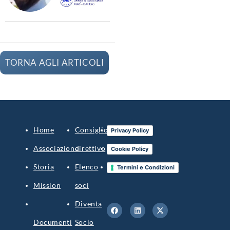
TORNA AGLI ARTICOLI
Home
Consiglio
Blog
Privacy Policy
Associazione
direttivo
Contatti
Cookie Policy
Storia
Elenco
Accedi
Termini e Condizioni
Mission
soci
Diventa
Documenti
Socio