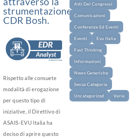
attraverso la
Atti Dei Congressi
strumentazione
Comunicazioni
CDR Bosh.
Conferenze Ed Eventi
Eventi
Evu Italia
Fast Thinking
Informazioni
News Generiche
Rispetto alle consuete
Senza Categoria
modalità di erogazione
Uncategorized
Varie
per questo tipo di
iniziative, il Direttivo di
ASAIS-EVU Italia ha
deciso di aprire questo