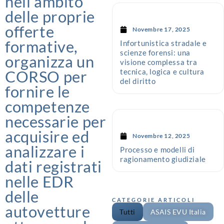
nell’ambito
delle proprie
offerte
Novembre 17, 2025
formative,
Infortunistica stradale e
scienze forensi: una
organizza un
visione complessa tra
tecnica, logica e cultura
CORSO per
del diritto
fornire le
competenze
necessarie per
acquisire ed
Novembre 12, 2025
analizzare i
Processo e modelli di
ragionamento giudiziale
dati registrati
nelle EDR
delle
CATEGORIE ARTICOLI
autovetture
Tutti
ASAIS EVU Italia